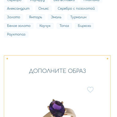
Серебро
Изумруд
Без вставки
Платина
Александрит
Оникс
Серебро с позолотой
Золото
Янтарь
Эмаль
Турмалин
Белое золото
Каучук
Топаз
Бирюза
Раухтопаз
ДОПОЛНИТЕ ОБРАЗ