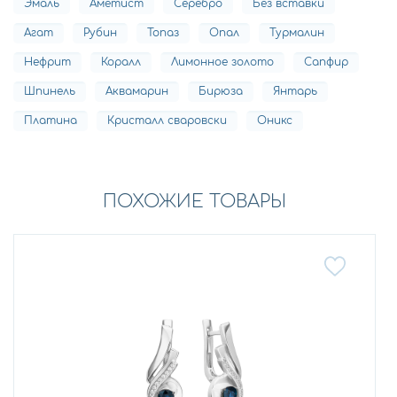
Эмаль
Аметист
Серебро
Без вставки
Агат
Рубин
Топаз
Опал
Турмалин
Нефрит
Коралл
Лимонное золото
Сапфир
Шпинель
Аквамарин
Бирюза
Янтарь
Платина
Кристалл сваровски
Оникс
ПОХОЖИЕ ТОВАРЫ