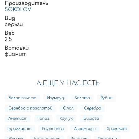
Производитель
SOKOLOV
Вид
серьги
Вес
2,5
Вставки
фианит
А ЕЩЕ У НАС ЕСТЬ
Белое золото
Изумруд
Золото
Рубин
Серебро с позолотой
Опал
Серебро
Аметист
Топаз
Каучук
Бирюза
Бриллиант
Раухтопаз
Аквамарин
Хризолит