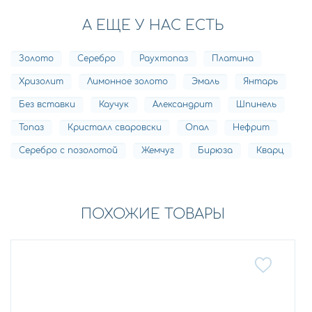
А ЕЩЕ У НАС ЕСТЬ
Золото
Серебро
Раухтопаз
Платина
Хризолит
Лимонное золото
Эмаль
Янтарь
Без вставки
Каучук
Александрит
Шпинель
Топаз
Кристалл сваровски
Опал
Нефрит
Серебро с позолотой
Жемчуг
Бирюза
Кварц
ПОХОЖИЕ ТОВАРЫ