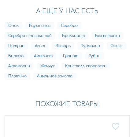
А ЕЩЕ У НАС ЕСТЬ
Опал
Раухтопаз
Серебро
Серебро с позолотой
Бриллиант
Без вставки
Цитрин
Агат
Янтарь
Турмалин
Оникс
Бирюза
Аметист
Гранат
Рубин
Аквамарин
Жемчуг
Кристалл сваровски
Платина
Лимонное золото
ПОХОЖИЕ ТОВАРЫ