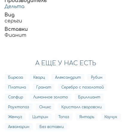
Производитель
Дельта
Вид
серьги
Вставки
Фианит
А ЕЩЕ У НАС ЕСТЬ
Бирюза
Кварц
Александрит
Рубин
Платина
Гранат
Серебро с позолотой
Сапфир
Лимонное золото
Бриллиант
Раухтопаз
Оникс
Кристалл сваровски
Жемчуг
Цитрин
Топаз
Янтарь
Каучук
Аквамарин
Без вставки