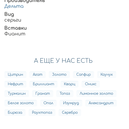
Производитель
Дельта
Вид
серьги
Вставки
Фианит
А ЕЩЕ У НАС ЕСТЬ
Цитрин
Агат
Золото
Сапфир
Каучук
Нефрит
Бриллиант
Кварц
Оникс
Турмалин
Гранат
Топаз
Лимонное золото
Белое золото
Опал
Изумруд
Александрит
Бирюза
Раухтопаз
Серебро