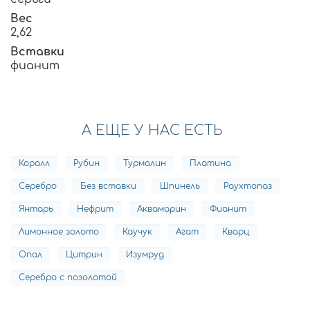
Вес
2,62
Вставки
фианит
А ЕЩЕ У НАС ЕСТЬ
Коралл
Рубин
Турмалин
Платина
Серебро
Без вставки
Шпинель
Раухтопаз
Янтарь
Нефрит
Аквамарин
Фианит
Лимонное золото
Каучук
Агат
Кварц
Опал
Цитрин
Изумруд
Серебро с позолотой