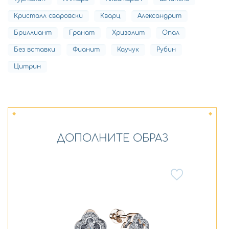
Кристалл сваровски
Кварц
Александрит
Бриллиант
Гранат
Хризолит
Опал
Без вставки
Фианит
Каучук
Рубин
Цитрин
ДОПОЛНИТЕ ОБРАЗ