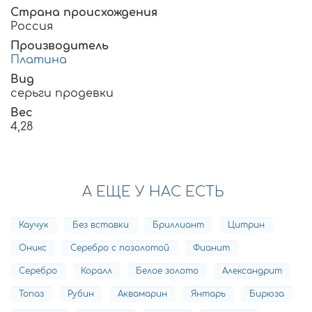
Страна происхождения
Россия
Производитель
Платина
Вид
серьги продевки
Вес
4,28
А ЕЩЕ У НАС ЕСТЬ
Каучук
Без вставки
Бриллиант
Цитрин
Оникс
Серебро с позолотой
Фианит
Серебро
Коралл
Белое золото
Александрит
Топаз
Рубин
Аквамарин
Янтарь
Бирюза