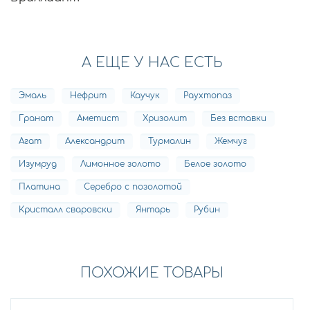
А ЕЩЕ У НАС ЕСТЬ
Эмаль
Нефрит
Каучук
Раухтопаз
Гранат
Аметист
Хризолит
Без вставки
Агат
Александрит
Турмалин
Жемчуг
Изумруд
Лимонное золото
Белое золото
Платина
Серебро с позолотой
Кристалл сваровски
Янтарь
Рубин
ПОХОЖИЕ ТОВАРЫ