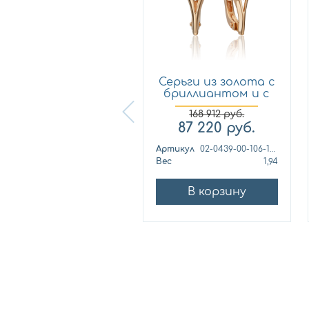
Серьги из золота с
Серьги из золота с
бриллиантом и с
бриллиантом и с
из...
из...
168 912
руб.
227 190
руб.
87 220
руб.
ртикул
21061-101
Артикул
02-0439-00-106-1110-30
ес
4,64
Вес
1,94
В корзину
В корзину