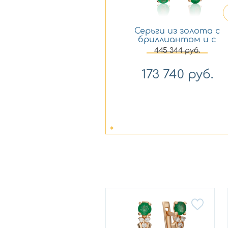
Серьги из золота с
бриллиантом и с
изумрудом
445 344
руб.
Платина 02-0213-00-
106-1110-30
173 740
руб.