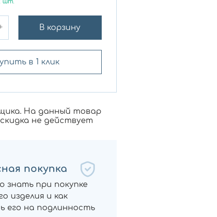
2
шт.
+
В корзину
упить в 1 клик
щика. На данный товар
 скидка не действует
ная покупка
о знать при покупке
о изделия и как
ь его на подлинность