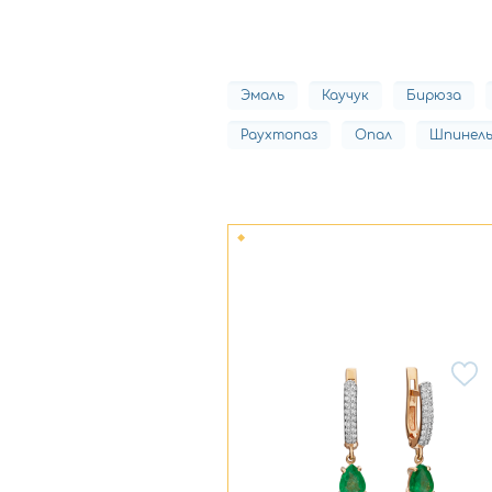
Эмаль
Каучук
Бирюза
Раухтопаз
Опал
Шпинел