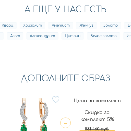
А ЕЩЕ У НАС ЕСТЬ
Кварц
Хризолит
Аметист
Жемчуг
Золото
Б
ь
Агат
Александрит
Цитрин
Белое золото
И
ДОПОЛНИТЕ ОБРАЗ
Цена за комплект
Скидка за
комплект 5%
881 460
руб.