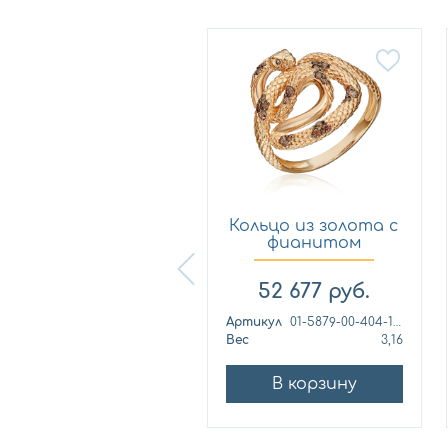
Кольцо из
Кольцо из золота с
лимонного золота
фианитом
с фианитом...
Платина 0...
57 460
руб.
52 677
руб.
ртикул
к1139л
Артикул
01-5879-00-404-1110
ес
4,42
Вес
3,16
В корзину
В корзину