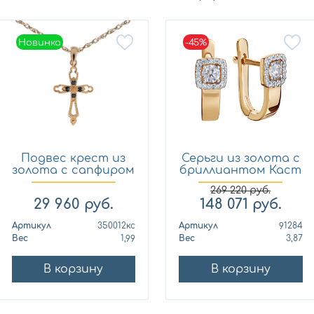
Новинка
-45%
Новинка
Подвес крест из
Серьги из золота с
золота с сапфиром
бриллиантом Каст
Кло...
ю...
269 220
руб.
29 960
руб.
148 071
руб.
Артикул
350012кс
Артикул
91284
Вес
1,99
Вес
3,87
В корзину
В корзину