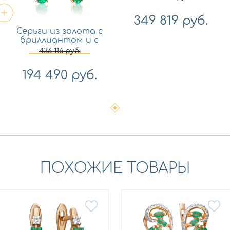
349 819
руб.
Серьги из золота с
бриллиантом и с
изумрудом
436 116
руб.
Платина 02-0233-00-
106-1110-30
194 490
руб.
ПОХОЖИЕ ТОВАРЫ