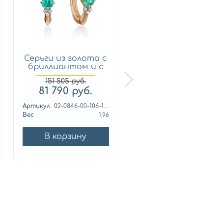
Серьги из золота с
Серьги из золота 
бриллиантом и с
бриллиантом и 
из...
из...
151 505
руб.
145 750
руб.
81 790
руб.
129 548
руб.
Артикул
02-0846-00-106-1110-30
Артикул
с1732-
Вес
1,96
Вес
4,
В корзину
В корзину