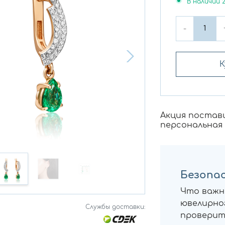
В наличии
-
К
Акция постав
персональная
Безопас
Что важн
ювелирног
Службы доставки:
проверит