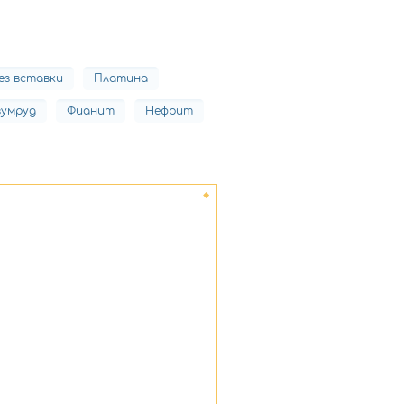
ез вставки
Платина
зумруд
Фианит
Нефрит