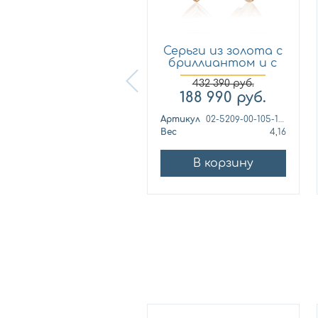
Серьги из золота с
Серьги из золота с
бриллиантом и с
бриллиантом и с
са...
са...
432 390
руб.
111 840
руб.
188 990
руб.
ртикул
181е0501кс
Артикул
02-5209-00-105-1111
ес
4,4
Вес
4,16
В корзину
В корзину