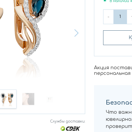
В наличии
-
К
Акция постав
персональная
Безопас
Что важн
ювелирног
Службы доставки:
проверит