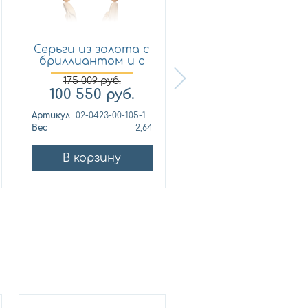
Серьги из золота с
Серьги из золота 
бриллиантом и с
бриллиантом и 
са...
са...
175 009
руб.
380 944
руб.
100 550
руб.
197 100
руб.
Артикул
02-0423-00-105-1110-30
Артикул
Вес
2,64
Вес
4
В корзину
В корзину