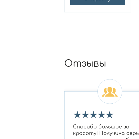
Отзывы
★
★
★
★
★
★
★
 огромное Ирине
Спасибо большое за
овне за подбор
красоту! Получила серь