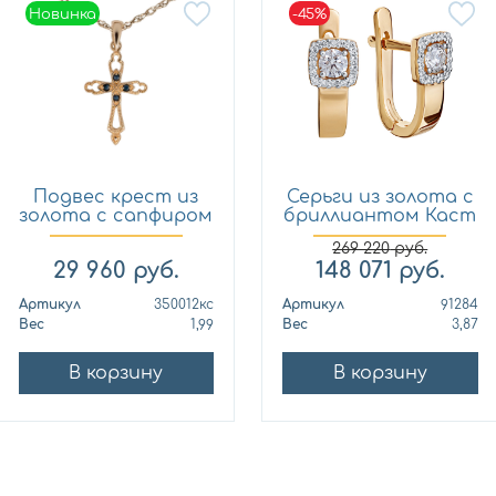
Новинка
-45%
Новинка
Подвес крест из
Серьги из золота с
золота с сапфиром
бриллиантом Каст
Кло...
ю...
269 220
руб.
29 960
руб.
148 071
руб.
Артикул
350012кс
Артикул
91284
Вес
1,99
Вес
3,87
В корзину
В корзину