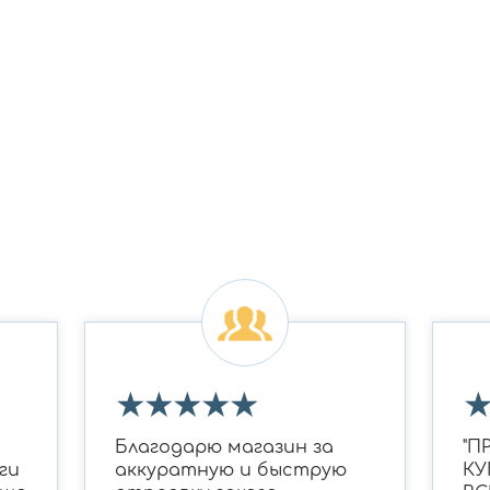
★
★
★
★
★
Благодарю магазин за
"П
ги
аккуратную и быструю
КУ