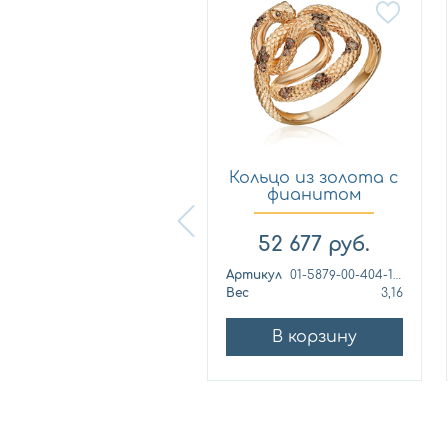
Кольцо из
Кольцо из золота с
лимонного золота
фианитом
с фианитом...
Платина 0...
57 460
руб.
52 677
руб.
ртикул
к1139л
Артикул
01-5879-00-404-1110
ес
4,42
Вес
3,16
В корзину
В корзину