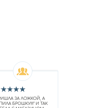
★
★
★
★
★
★
★
★
★
★
РИШЛА ЗА ЛОЖКОЙ, А
Очень красивое к
ПИЛА БРОШКУ!!!" И ТАК
Ношу уже больше