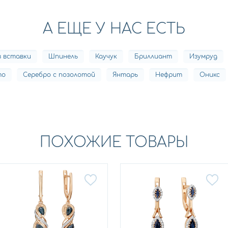
А ЕЩЕ У НАС ЕСТЬ
з вставки
Шпинель
Каучук
Бриллиант
Изумруд
то
Серебро с позолотой
Янтарь
Нефрит
Оникс
ПОХОЖИЕ ТОВАРЫ