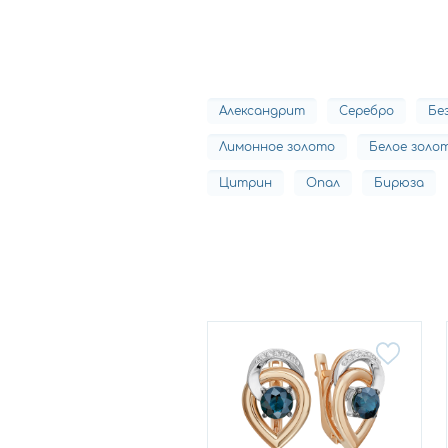
Александрит
Серебро
Бе
Лимонное золото
Белое золо
Цитрин
Опал
Бирюза