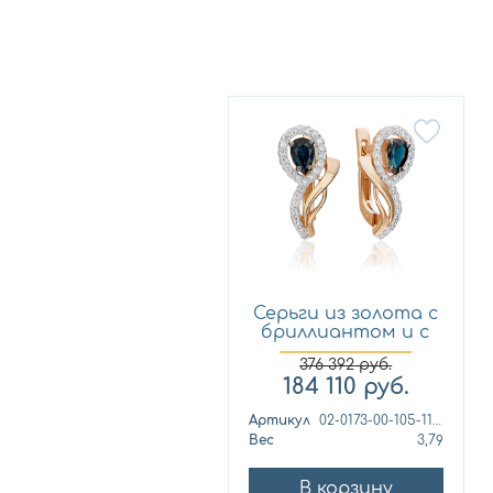
Серьги из золота с
бриллиантом и с
са...
376 392
руб.
184 110
руб.
Артикул
02-0173-00-105-1110-30
Вес
3,79
В корзину