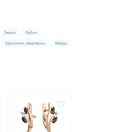
Эмаль
Рубин
Кристалл сваровски
Кварц