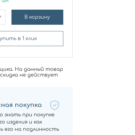
4
шт.
+
В корзину
упить в 1 клик
щика. На данный товар
 скидка не действует
ная покупка
о знать при покупке
о изделия и как
ь его на подлинность