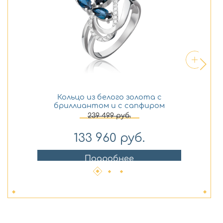
Кольцо из белого золота с
бриллиантом и с сапфиром
Платина 01-0186-00-105-1120-30
239 499
руб.
133 960
руб.
Подробнее