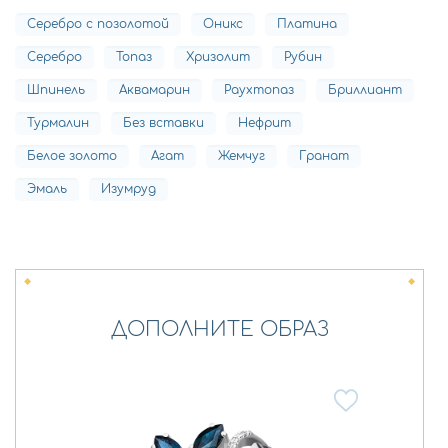
Серебро с позолотой
Оникс
Платина
Серебро
Топаз
Хризолит
Рубин
Шпинель
Аквамарин
Раухтопаз
Бриллиант
Турмалин
Без вставки
Нефрит
Белое золото
Агат
Жемчуг
Гранат
Эмаль
Изумруд
ДОПОЛНИТЕ ОБРАЗ