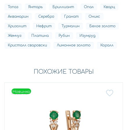
Топаз
Янтарь
Бриллиант
Опал
Кварц
Аквамарин
Серебро
Гранат
Оникс
Хризолит
Нефрит
Турмалин
Белое золото
Жемчуг
Платина
Рубин
Изумруд
Кристалл сваровски
Лимонное золото
Коралл
ПОХОЖИЕ ТОВАРЫ
Новинка
Новинка