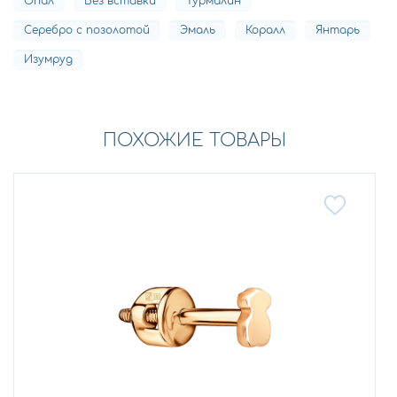
Опал
Без вставки
Турмалин
Серебро с позолотой
Эмаль
Коралл
Янтарь
Изумруд
ПОХОЖИЕ ТОВАРЫ