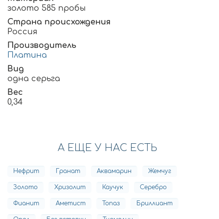
золото 585 пробы
Страна происхождения
Россия
Производитель
Платина
Вид
одна серьга
Вес
0,34
А ЕЩЕ У НАС ЕСТЬ
Нефрит
Гранат
Аквамарин
Жемчуг
Золото
Хризолит
Каучук
Серебро
Фианит
Аметист
Топаз
Бриллиант