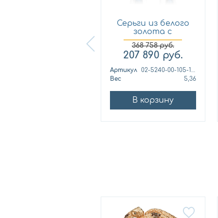
Серьги из белого
Серьги из белого
золота с
золота с
бриллиантом...
бриллиантом...
543 564
руб.
368 758
руб.
237 300
руб.
207 890
руб.
ртикул
02-0688-00-105-1120-30
Артикул
02-5240-00-105-1120
ес
3,56
Вес
5,36
В корзину
В корзину