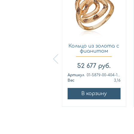
Кольцо из
Кольцо из золота с
лимонного золота
фианитом
с фианитом...
Платина 0...
57 460
руб.
52 677
руб.
ртикул
к1139л
Артикул
01-5879-00-404-1110
ес
4,42
Вес
3,16
В корзину
В корзину