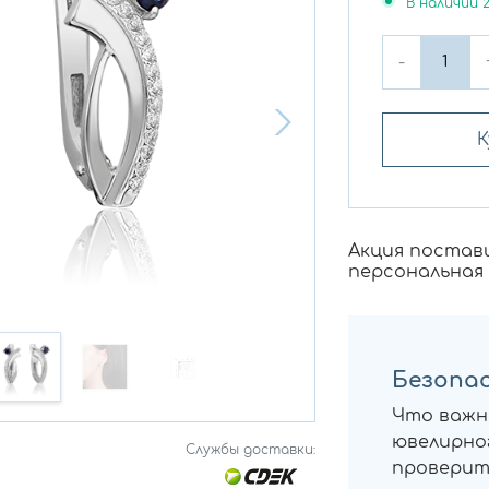
В наличии
-
К
Акция постав
персональная
Безопас
Что важн
ювелирног
Службы доставки:
проверит