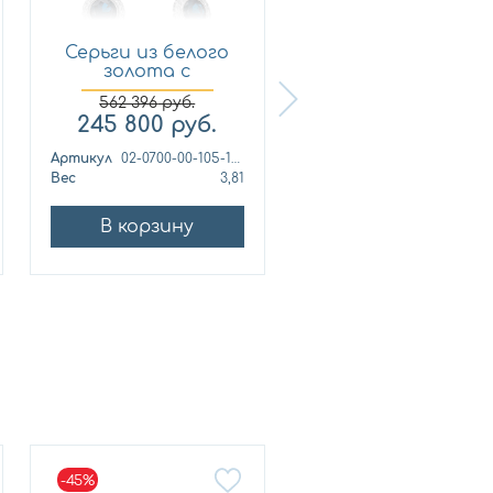
Серьги из белого
Серьги из белого
золота с
золота с
бриллиантом...
бриллиантом...
562 396
руб.
521 984
руб.
245 800
руб.
212 530
руб.
Артикул
02-0700-00-105-1120-30
Артикул
Вес
3,81
Вес
3,
В корзину
В корзину
-45%