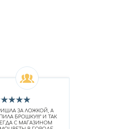
★
★
★
★
★
★
★
★
★
★
РИШЛА ЗА ЛОЖКОЙ, А
Очень красивое к
ПИЛА БРОШКУ!!!" И ТАК
Ношу уже больше
ЕГДА С МАГАЗИНОМ
выглядит как нов
МОЦВЕТЫ В ГОРОДЕ
Надежный магази