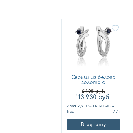
Серьги из белого
золота с
бриллиантом...
211 081
руб.
113 930
руб.
Артикул
02-0070-00-105-1120-30
Вес
2,78
В корзину