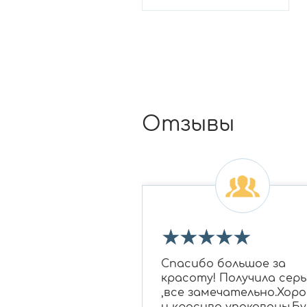
Отзывы
★
★
★
★
★
★
★
 огромное Ирине
Спасибо большое за
овне за подбор
красоту! Получила серь
 бриллиантам в
,все замечательно.Хор
для моей мамы,
и красиво упакованы.Бу