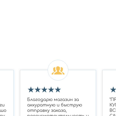
★
★
★
★
★
Благодарю магазин за
"П
ги
аккуратную и быструю
КУ
ошо
отправку заказа,
ВС
ду
предусмотрительность и
СА