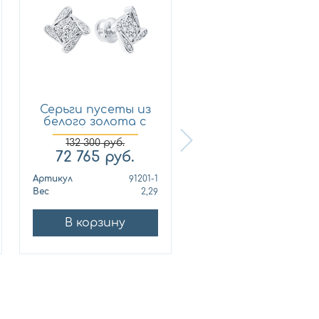
Серьги пусеты из
Кольцо из
белого золота с
лимонного золот
брил...
с бриллиан...
132 300
руб.
72 765
руб.
321 210
руб.
Артикул
91201-1
Артикул
010678
Вес
2,29
Вес
10
В корзину
В корзину