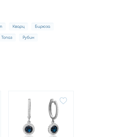
т
Кварц
Бирюза
Топаз
Рубин