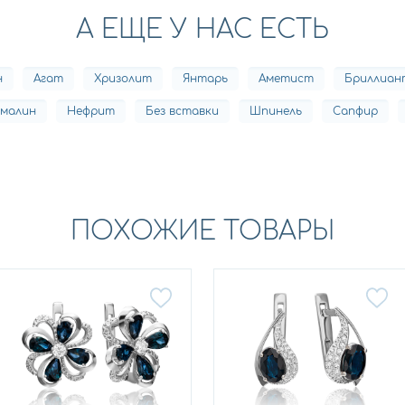
А ЕЩЕ У НАС ЕСТЬ
н
Агат
Хризолит
Янтарь
Аметист
Бриллиан
рмалин
Нефрит
Без вставки
Шпинель
Сапфир
ПОХОЖИЕ ТОВАРЫ