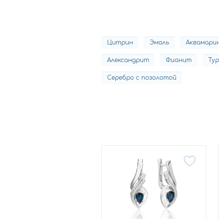
Цитрин
Эмаль
Аквамари
Александрит
Фианит
Ту
Серебро с позолотой