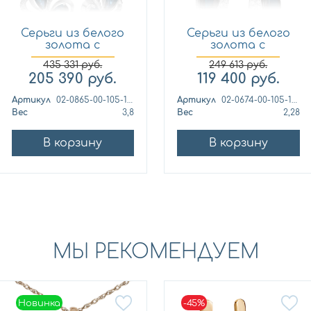
Серьги из белого
Серьги из белого
золота с
золота с
бриллиантом...
бриллиантом...
435 331
руб.
249 613
руб.
205 390
руб.
119 400
руб.
Артикул
02-0865-00-105-1120-30
Артикул
02-0674-00-105-1120-30
Вес
3,8
Вес
2,28
В корзину
В корзину
МЫ РЕКОМЕНДУЕМ
Новинка
-45%
Новинка