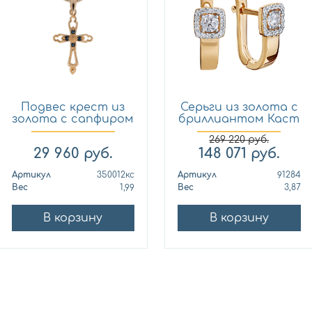
Подвес крест из
Серьги из золота с
золота с сапфиром
бриллиантом Каст
Кло...
ю...
269 220
руб.
29 960
руб.
148 071
руб.
Артикул
350012кс
Артикул
91284
Вес
1,99
Вес
3,87
В корзину
В корзину