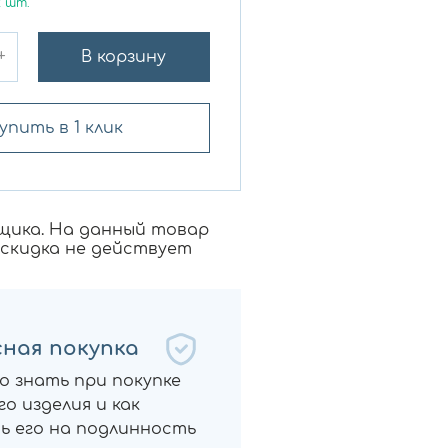
2
шт.
+
В корзину
упить в 1 клик
щика. На данный товар
 скидка не действует
ная покупка
о знать при покупке
о изделия и как
ь его на подлинность