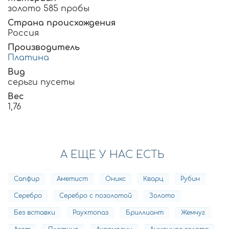
золото 585 пробы
Страна происхождения
Россия
Производитель
Платина
Вид
серьги пусеты
Вес
1,76
А ЕЩЕ У НАС ЕСТЬ
Сапфир
Аметист
Оникс
Кварц
Рубин
Серебро
Серебро с позолотой
Золото
Без вставки
Раухтопаз
Бриллиант
Жемчуг