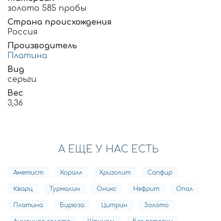
золото 585 пробы
Страна происхождения
Россия
Производитель
Платина
Вид
серьги
Вес
3,36
А ЕЩЕ У НАС ЕСТЬ
Аметист
Коралл
Хризолит
Сапфир
Кварц
Турмалин
Оникс
Нефрит
Опал
Платина
Бирюза
Цитрин
Золото