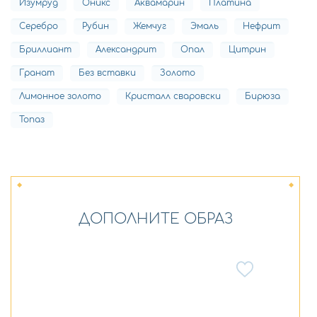
Изумруд
Оникс
Аквамарин
Платина
Серебро
Рубин
Жемчуг
Эмаль
Нефрит
Бриллиант
Александрит
Опал
Цитрин
Гранат
Без вставки
Золото
Лимонное золото
Кристалл сваровски
Бирюза
Топаз
ДОПОЛНИТЕ ОБРАЗ