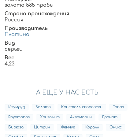
золото 585 пробы
Страна происхождения
Россия
Производитель
Платина
Вид
серьги
Вес
4,23
А ЕЩЕ У НАС ЕСТЬ
Изумруд
Золото
Кристалл сваровски
Топаз
Раухтопаз
Хризолит
Аквамарин
Гранат
Бирюза
Цитрин
Жемчуг
Коралл
Оникс