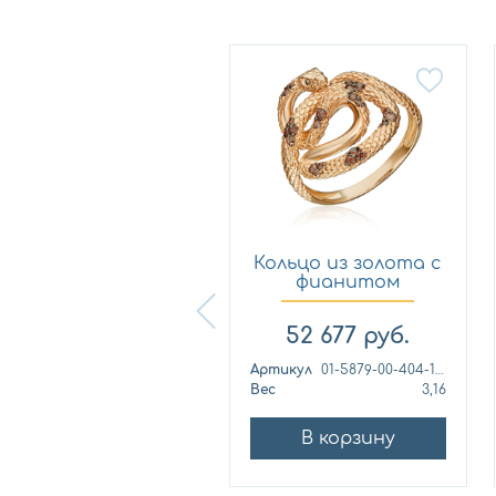
Кольцо из
Кольцо из золота с
лимонного золота
фианитом
с фианитом...
Платина 0...
57 460
руб.
52 677
руб.
ртикул
к1139л
Артикул
01-5879-00-404-1110
ес
4,42
Вес
3,16
В корзину
В корзину