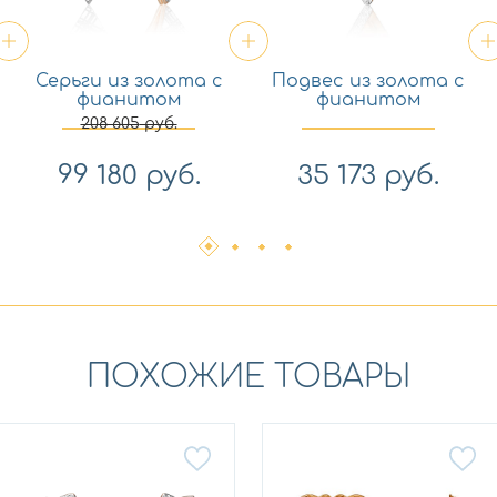
Серьги из золота с
Подвес из золота с
фианитом
фианитом
Платина 02-5187-00-
Платина 03-3441-00-
208 605
руб.
401-1111
401-1111
99 180
руб.
35 173
руб.
ПОХОЖИЕ ТОВАРЫ