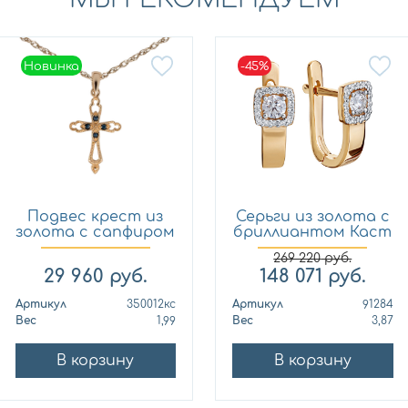
Новинка
-45%
Новинка
Подвес крест из
Серьги из золота с
золота с сапфиром
бриллиантом Каст
Кло...
ю...
269 220
руб.
29 960
руб.
148 071
руб.
Артикул
350012кс
Артикул
91284
Вес
1,99
Вес
3,87
В корзину
В корзину