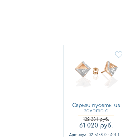
Серьги пусеты из
золота с
фианитом Пл...
132 384
руб.
61 020
руб.
Артикул
02-5188-00-401-1111