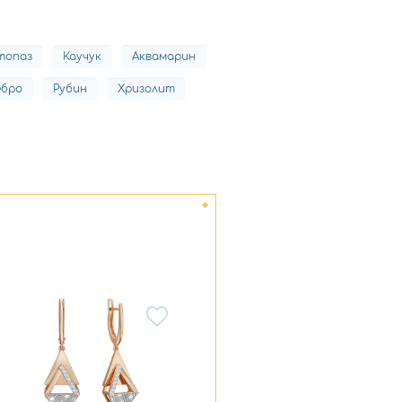
топаз
Каучук
Аквамарин
ебро
Рубин
Хризолит