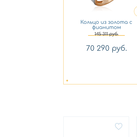
Кольцо из золота с
фианитом
Платина 01-5712-00-
145 311
руб.
401-1111
70 290
руб.