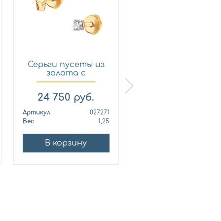
Серьги пусеты из
Серьги пусеты и
золота с
золота с
фианитом SO...
фианитом SO...
24 750
руб.
31 680
руб.
Артикул
027271
Артикул
0283
Вес
1,25
Вес
В корзину
В корзину