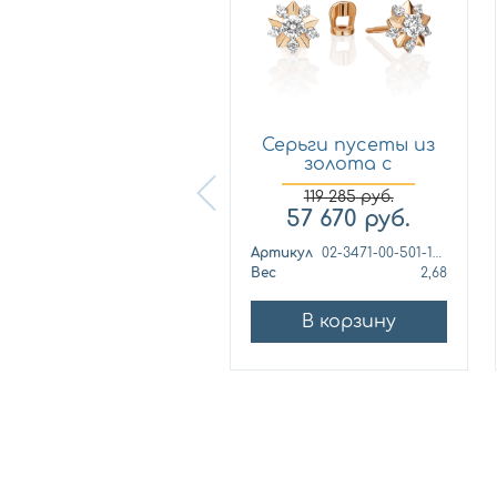
Серьги пусеты из
Серьги пусеты из
золота с
золота с
фианитом Ал...
фианитом Пл...
119 285
руб.
33 858
руб.
57 670
руб.
ртикул
022859
Артикул
02-3471-00-501-1110-38
ес
1,71
Вес
2,68
В корзину
В корзину