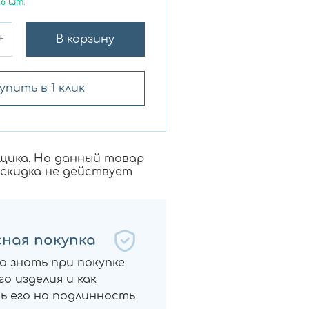
26
шт.
+
В корзину
упить в 1 клик
щика. На данный товар
 скидка не действует
ная покупка
о знать при покупке
о изделия и как
ь его на подлинность