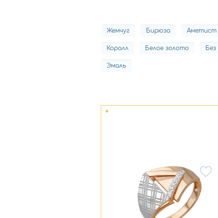
Жемчуг
Бирюза
Аметист
Коралл
Белое золото
Без
Эмаль