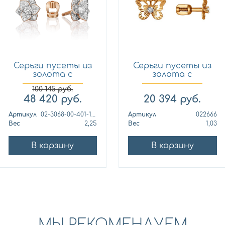
Серьги пусеты из
Серьги пусеты из
золота с
золота с
фианитом Пл...
фианитом SO...
100 145
руб.
48 420
руб.
20 394
руб.
Артикул
02-3068-00-401-1110-23
Артикул
022666
Вес
2,25
Вес
1,03
В корзину
В корзину
МЫ РЕКОМЕНДУЕМ