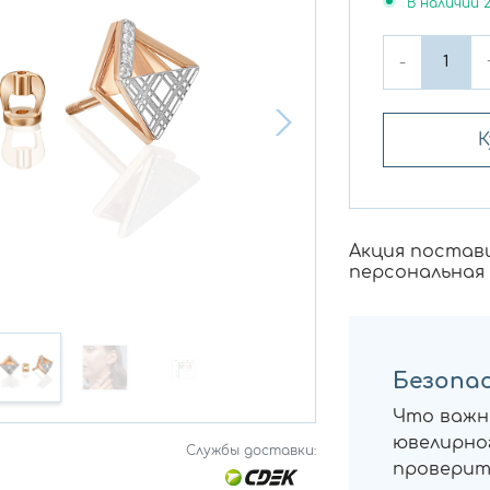
В наличии
-
К
Акция постав
персональная
Безопас
Что важн
ювелирног
Службы доставки:
проверит