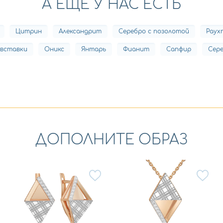
А ЕЩЕ У НАС ЕСТЬ
Цитрин
Александрит
Серебро с позолотой
Раух
 вставки
Оникс
Янтарь
Фианит
Сапфир
Сер
ДОПОЛНИТЕ ОБРАЗ