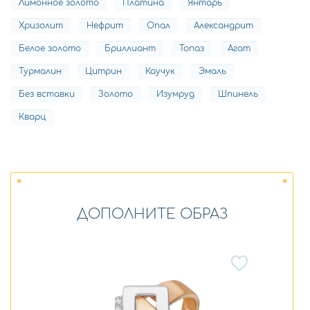
Лимонное золото
Платина
Янтарь
Хризолит
Нефрит
Опал
Александрит
Белое золото
Бриллиант
Топаз
Агат
Турмалин
Цитрин
Каучук
Эмаль
Без вставки
Золото
Изумруд
Шпинель
Кварц
ДОПОЛНИТЕ ОБРАЗ