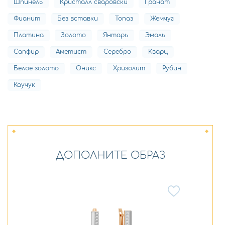
Шпинель
Кристалл сваровски
Гранат
Фианит
Без вставки
Топаз
Жемчуг
Платина
Золото
Янтарь
Эмаль
Сапфир
Аметист
Серебро
Кварц
Белое золото
Оникс
Хризолит
Рубин
Каучук
ДОПОЛНИТЕ ОБРАЗ