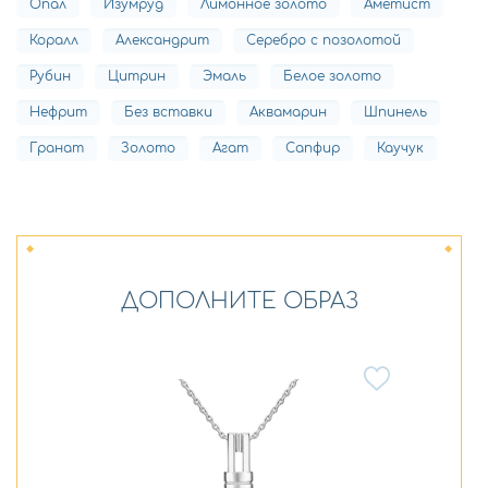
Опал
Изумруд
Лимонное золото
Аметист
Коралл
Александрит
Серебро с позолотой
Рубин
Цитрин
Эмаль
Белое золото
Нефрит
Без вставки
Аквамарин
Шпинель
Гранат
Золото
Агат
Сапфир
Каучук
ДОПОЛНИТЕ ОБРАЗ