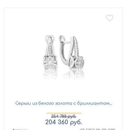
Серьги из белого золота с бриллиантом...
354 788
руб.
204 360
руб.