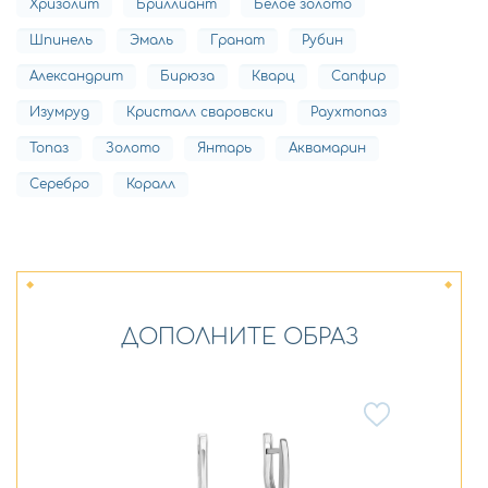
Хризолит
Бриллиант
Белое золото
Шпинель
Эмаль
Гранат
Рубин
Александрит
Бирюза
Кварц
Сапфир
Изумруд
Кристалл сваровски
Раухтопаз
Топаз
Золото
Янтарь
Аквамарин
Серебро
Коралл
ДОПОЛНИТЕ ОБРАЗ