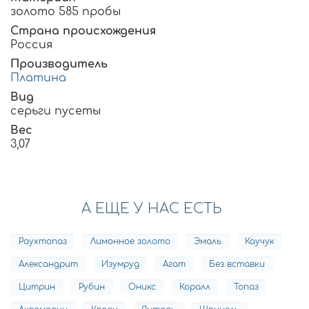
золото 585 пробы
Страна происхождения
Россия
Производитель
Платина
Вид
серьги пусеты
Вес
3,07
А ЕЩЕ У НАС ЕСТЬ
Раухтопаз
Лимонное золото
Эмаль
Каучук
Александрит
Изумруд
Агат
Без вставки
Цитрин
Рубин
Оникс
Коралл
Топаз