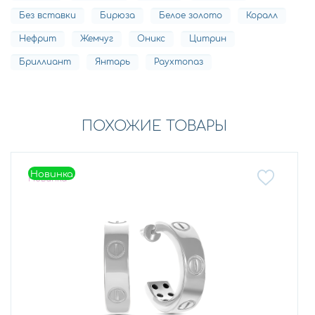
Без вставки
Бирюза
Белое золото
Коралл
Нефрит
Жемчуг
Оникс
Цитрин
Бриллиант
Янтарь
Раухтопаз
ПОХОЖИЕ ТОВАРЫ
Новинка
Новинка