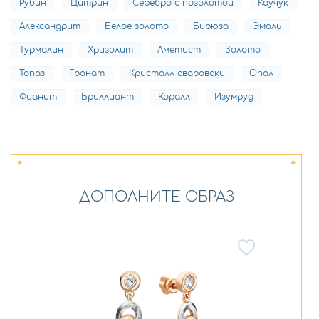
Рубин
Цитрин
Серебро с позолотой
Каучук
Александрит
Белое золото
Бирюза
Эмаль
Турмалин
Хризолит
Аметист
Золото
Топаз
Гранат
Кристалл сваровски
Опал
Фианит
Бриллиант
Коралл
Изумруд
ДОПОЛНИТЕ ОБРАЗ