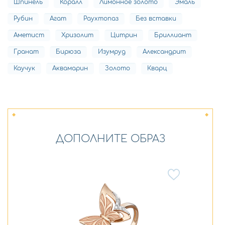
Шпинель
Коралл
Лимонное золото
Эмаль
Рубин
Агат
Раухтопаз
Без вставки
Аметист
Хризолит
Цитрин
Бриллиант
Гранат
Бирюза
Изумруд
Александрит
Каучук
Аквамарин
Золото
Кварц
ДОПОЛНИТЕ ОБРАЗ