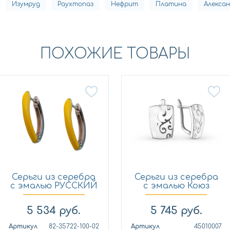
Изумруд
Раухтопаз
Нефрит
Платина
Алекса
ПОХОЖИЕ ТОВАРЫ
Серьги из серебра
Серьги из серебра
с эмалью РУССКИЙ
с эмалью Коюз
СТ...
45010007
5 534
руб.
5 745
руб.
Артикул
82-35722-100-02
Артикул
45010007