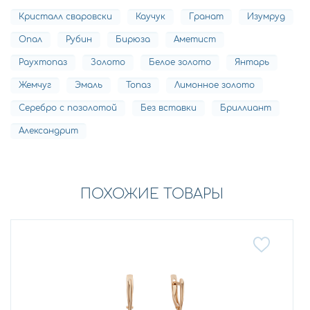
Кристалл сваровски
Каучук
Гранат
Изумруд
Опал
Рубин
Бирюза
Аметист
Раухтопаз
Золото
Белое золото
Янтарь
Жемчуг
Эмаль
Топаз
Лимонное золото
Серебро с позолотой
Без вставки
Бриллиант
Александрит
ПОХОЖИЕ ТОВАРЫ