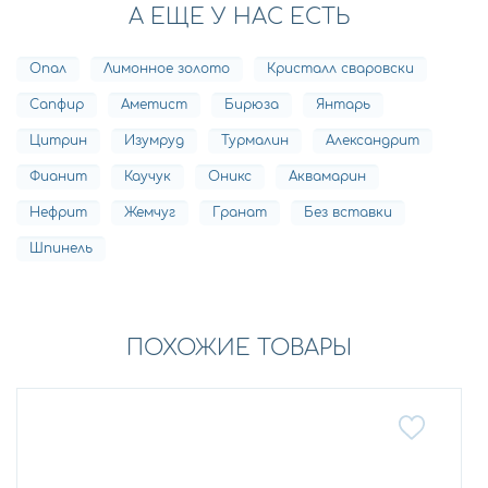
А ЕЩЕ У НАС ЕСТЬ
Опал
Лимонное золото
Кристалл сваровски
Сапфир
Аметист
Бирюза
Янтарь
Цитрин
Изумруд
Турмалин
Александрит
Фианит
Каучук
Оникс
Аквамарин
Нефрит
Жемчуг
Гранат
Без вставки
Шпинель
ПОХОЖИЕ ТОВАРЫ