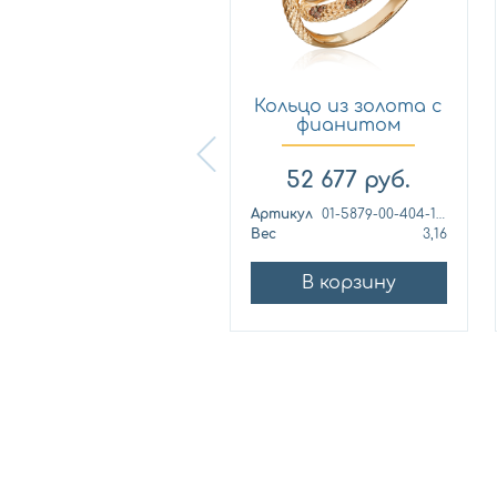
Кольцо из
Кольцо из золота с
лимонного золота
фианитом
с фианитом...
Платина 0...
57 460
руб.
52 677
руб.
ртикул
к1139л
Артикул
01-5879-00-404-1110
ес
4,42
Вес
3,16
В корзину
В корзину