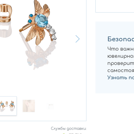
Безопас
Что важн
ювелирног
проверит
самостоя
Узнать п
Службы доставки: