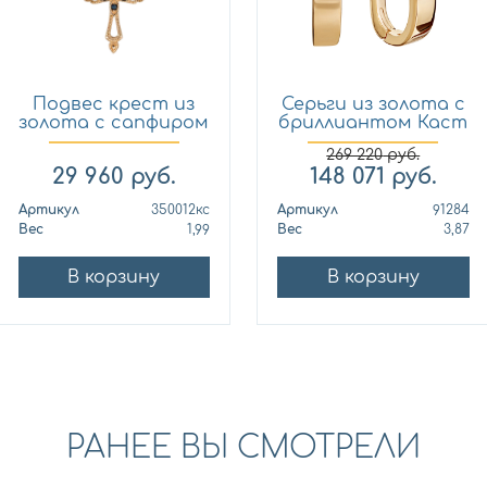
Подвес крест из
Серьги из золота с
золота с сапфиром
бриллиантом Каст
Кло...
ю...
269 220
руб.
29 960
руб.
148 071
руб.
Артикул
350012кс
Артикул
91284
Вес
1,99
Вес
3,87
В корзину
В корзину
РАНЕЕ ВЫ СМОТРЕЛИ