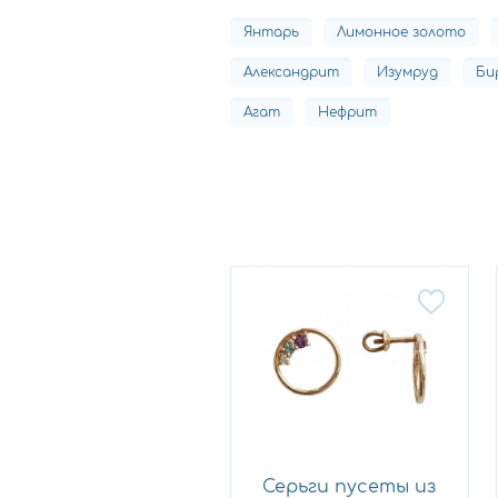
Янтарь
Лимонное золото
Александрит
Изумруд
Би
Агат
Нефрит
Серьги пусеты из