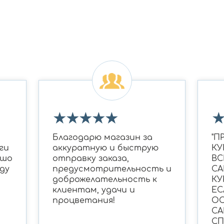
★
★
★
★
★
Благодарю магазин за
"П
ги
аккуратную и быструю
КУ
ошо
отправку заказа,
ВС
ду
предусмотрительность и
СА
доброжелательность к
КУ
клиентам, удачи и
ЕС
процветания!
ОС
СА
С