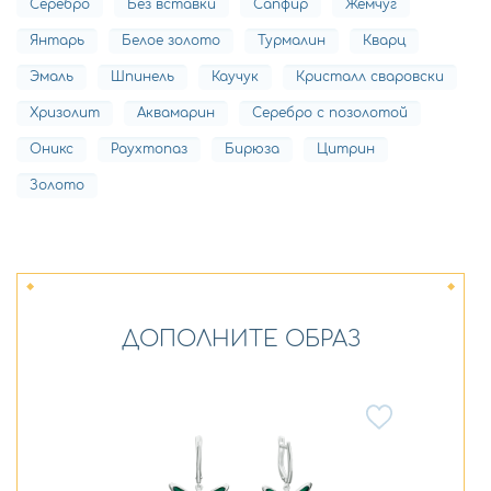
Серебро
Без вставки
Сапфир
Жемчуг
Янтарь
Белое золото
Турмалин
Кварц
Эмаль
Шпинель
Каучук
Кристалл сваровски
Хризолит
Аквамарин
Серебро с позолотой
Оникс
Раухтопаз
Бирюза
Цитрин
Золото
ДОПОЛНИТЕ ОБРАЗ