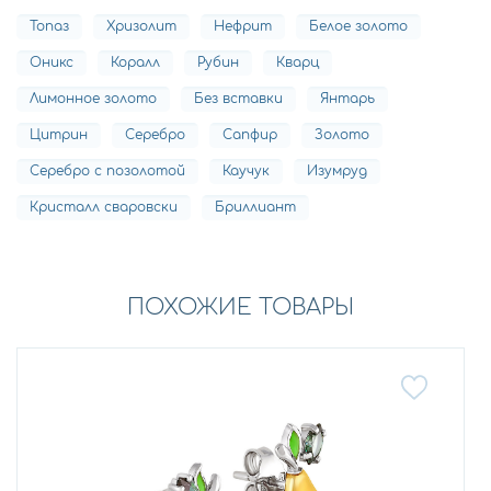
Топаз
Хризолит
Нефрит
Белое золото
Оникс
Коралл
Рубин
Кварц
Лимонное золото
Без вставки
Янтарь
Цитрин
Серебро
Сапфир
Золото
Серебро с позолотой
Каучук
Изумруд
Кристалл сваровски
Бриллиант
ПОХОЖИЕ ТОВАРЫ