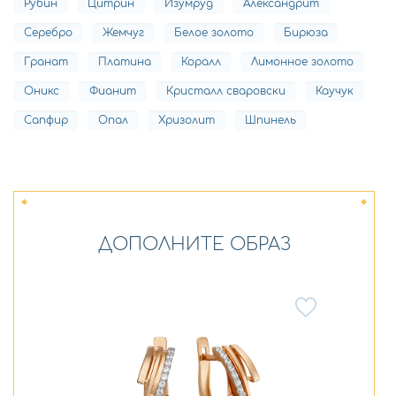
Рубин
Цитрин
Изумруд
Александрит
Серебро
Жемчуг
Белое золото
Бирюза
Гранат
Платина
Коралл
Лимонное золото
Оникс
Фианит
Кристалл сваровски
Каучук
Сапфир
Опал
Хризолит
Шпинель
ДОПОЛНИТЕ ОБРАЗ