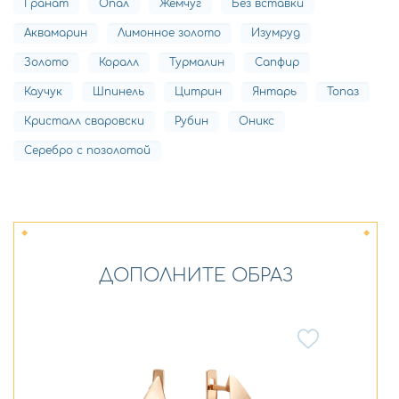
Гранат
Опал
Жемчуг
Без вставки
Аквамарин
Лимонное золото
Изумруд
Золото
Коралл
Турмалин
Сапфир
Каучук
Шпинель
Цитрин
Янтарь
Топаз
Кристалл сваровски
Рубин
Оникс
Серебро с позолотой
ДОПОЛНИТЕ ОБРАЗ