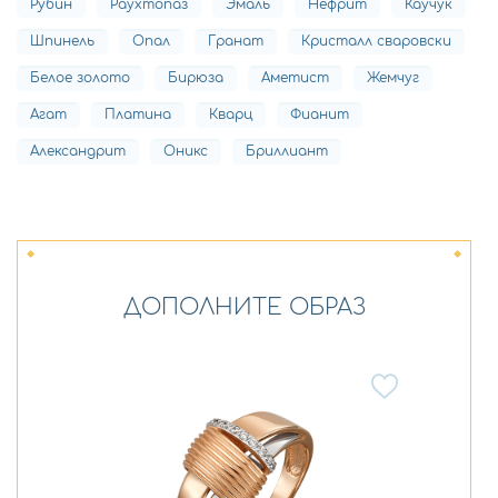
Рубин
Раухтопаз
Эмаль
Нефрит
Каучук
Шпинель
Опал
Гранат
Кристалл сваровски
Белое золото
Бирюза
Аметист
Жемчуг
Агат
Платина
Кварц
Фианит
Александрит
Оникс
Бриллиант
ДОПОЛНИТЕ ОБРАЗ