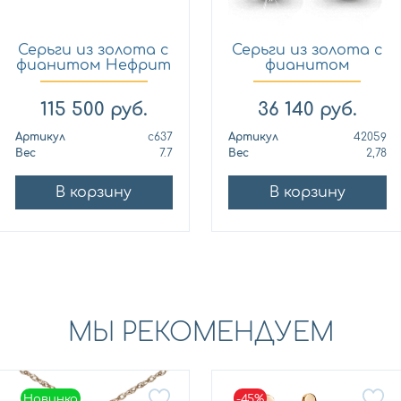
Серьги из золота с
Серьги из золота с
фианитом Нефрит
фианитом
с637
AQUAMARIN...
115 500
руб.
36 140
руб.
Артикул
с637
Артикул
42059
Вес
7.7
Вес
2,78
В корзину
В корзину
МЫ РЕКОМЕНДУЕМ
Новинка
-45%
Новинка