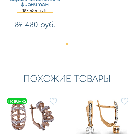
фианитом
Платина 02-4591-00-
187 656
руб.
501-1111-38
89 480
руб.
ПОХОЖИЕ ТОВАРЫ
Новинка
Новинка