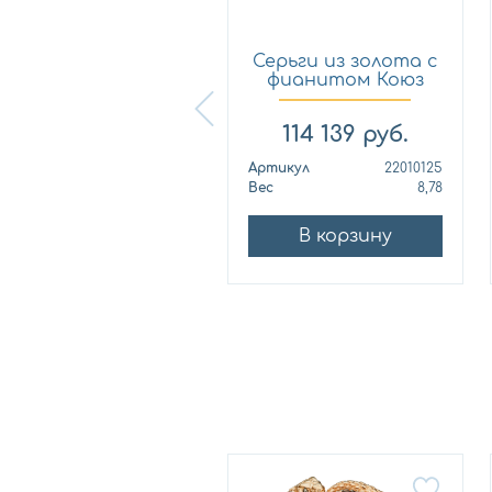
Серьги из золота с
Серьги из золота с
фианитом Талант
фианитом Коюз
сф...
2201...
34 710
руб.
114 139
руб.
ртикул
сф 304
Артикул
22010125
ес
2,67
Вес
8,78
В корзину
В корзину
Новинка
Новинка