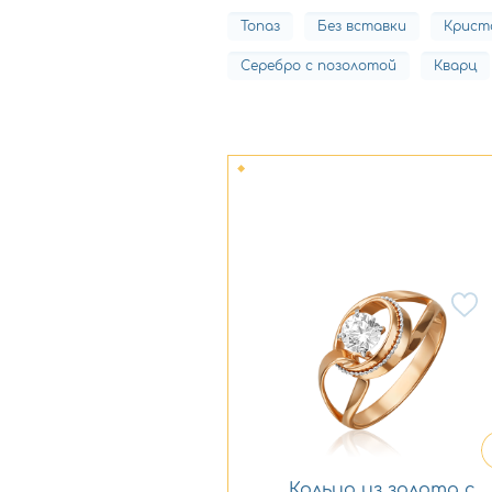
Топаз
Без вставки
Крист
Серебро с позолотой
Кварц
Кольцо из золота с