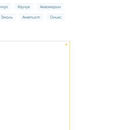
мчуг
Каучук
Аквамарин
Эмаль
Аметист
Оникс