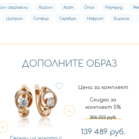
алл сваровски
Коралл
Агат
Опал
Изумруд
Же
Цитрин
Сапфир
Серебро
Нефрит
Бирюза
ДОПОЛНИТЕ ОБРАЗ
Цена за комплект
Скидка за
комплект 5%
306 222
руб.
139 489
руб.
Серьги из золота с