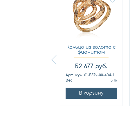
Кольцо из
Кольцо из золота с
лимонного золота
фианитом
с фианитом...
Платина 0...
57 460
руб.
52 677
руб.
ртикул
к1139л
Артикул
01-5879-00-404-1110
ес
4,42
Вес
3,16
В корзину
В корзину