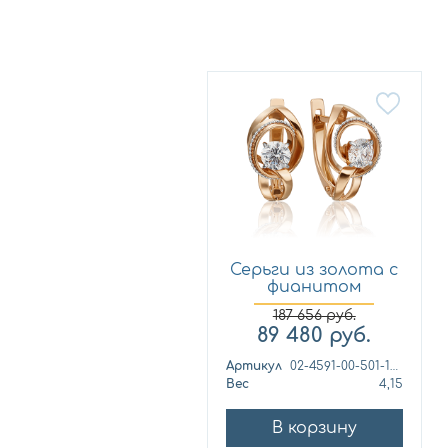
Серьги из золота с
фианитом
Платина 0...
187 656
руб.
89 480
руб.
Артикул
02-4591-00-501-1111-38
Вес
4,15
В корзину