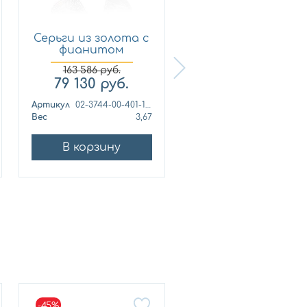
Серьги из золота с
Серьги из золота 
фианитом
фианитом
Платина 0...
Платина 0...
163 586
руб.
238 471
руб.
79 130
руб.
115 350
руб.
Артикул
02-3744-00-401-1110-48
Артикул
Вес
3,67
Вес
5,
В корзину
В корзину
-45%