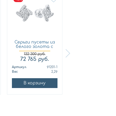
Серьги пусеты из
Кольцо из
белого золота с
лимонного золот
брил...
с бриллиан...
132 300
руб.
72 765
руб.
321 210
руб.
Артикул
91201-1
Артикул
010678
Вес
2,29
Вес
10
В корзину
В корзину