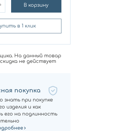
+
В корзину
упить в 1 клик
щика. На данный товар
 скидка не действует
ная покупка
о знать при покупке
о изделия и как
ь его на подлинность
тельно
одробнее