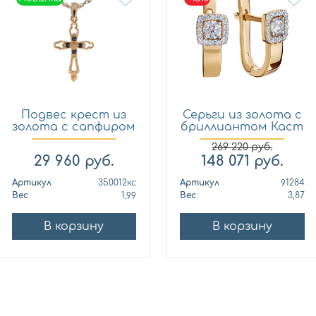
Подвес крест из
Серьги из золота с
золота с сапфиром
бриллиантом Каст
Кло...
ю...
269 220
руб.
29 960
руб.
148 071
руб.
Артикул
350012кс
Артикул
91284
Вес
1,99
Вес
3,87
В корзину
В корзину