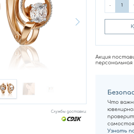
-
К
Акция постав
персональная
Безопас
Что важн
ювелирног
Службы доставки:
проверит
самостоя
Узнать п