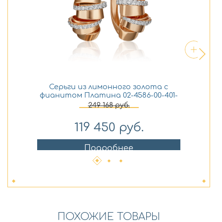
Серьги из лимонного золота с
фианитом Платина 02-4586-00-401-
фи
1130-48
249 168
руб.
119 450
руб.
Подробнее
ПОХОЖИЕ ТОВАРЫ