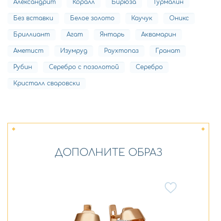
Александрит
Коралл
Бирюза
Турмалин
Без вставки
Белое золото
Каучук
Оникс
Бриллиант
Агат
Янтарь
Аквамарин
Аметист
Изумруд
Раухтопаз
Гранат
Рубин
Серебро с позолотой
Серебро
Кристалл сваровски
ДОПОЛНИТЕ ОБРАЗ