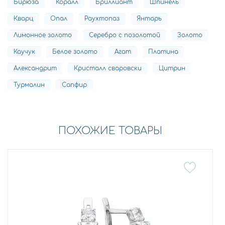
Бирюза
Коралл
Бриллиант
Шпинель
Кварц
Опал
Раухтопаз
Янтарь
Лимонное золото
Серебро с позолотой
Золото
Каучук
Белое золото
Агат
Платина
Александрит
Кристалл сваровски
Цитрин
Турмалин
Сапфир
ПОХОЖИЕ ТОВАРЫ