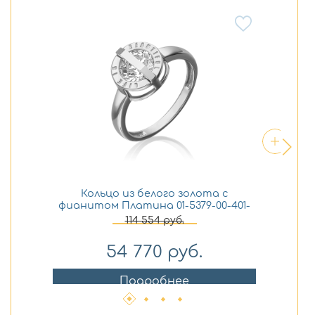
Кольцо из белого золота с
фианитом Платина 01-5379-00-401-
фи
1120
114 554
руб.
54 770
руб.
Подробнее