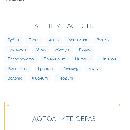
А ЕЩЕ У НАС ЕСТЬ
Рубин
Топаз
Агат
Хризолит
Эмаль
Турмалин
Опал
Жемчуг
Кварц
Белое золото
Бриллиант
Цитрин
Шпинель
Раухтопаз
Гранат
Изумруд
Каучук
Золото
Фианит
Нефрит
ДОПОЛНИТЕ ОБРАЗ