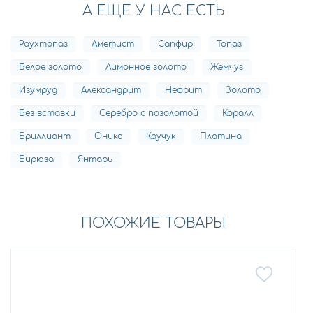
А ЕЩЕ У НАС ЕСТЬ
Раухтопаз
Аметист
Сапфир
Топаз
Белое золото
Лимонное золото
Жемчуг
Изумруд
Александрит
Нефрит
Золото
Без вставки
Серебро с позолотой
Коралл
Бриллиант
Оникс
Каучук
Платина
Бирюза
Янтарь
ПОХОЖИЕ ТОВАРЫ