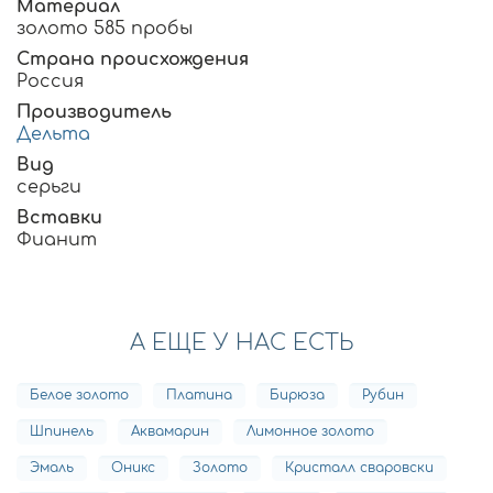
Материал
золото 585 пробы
Страна происхождения
Россия
Производитель
Дельта
Вид
серьги
Вставки
Фианит
А ЕЩЕ У НАС ЕСТЬ
Белое золото
Платина
Бирюза
Рубин
Шпинель
Аквамарин
Лимонное золото
Эмаль
Оникс
Золото
Кристалл сваровски