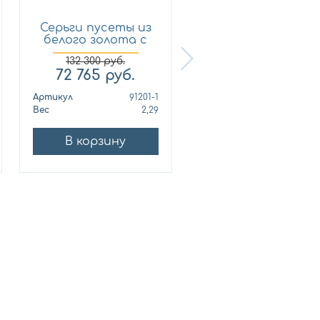
Серьги пусеты из
Кольцо из
белого золота с
лимонного золот
брил...
с бриллиан...
132 300
руб.
72 765
руб.
321 210
руб.
Артикул
91201-1
Артикул
010678
Вес
2,29
Вес
10
В корзину
В корзину