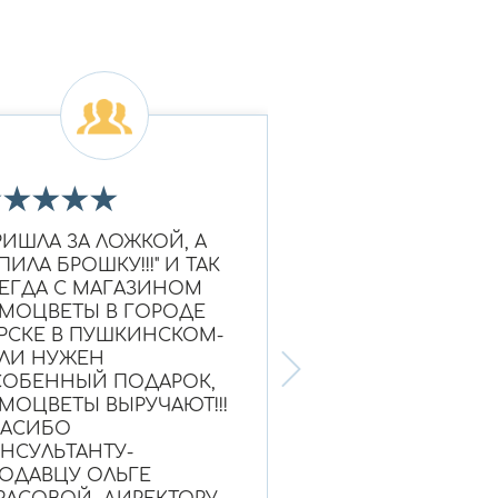
★
★
★
★
★
★
★
★
★
★
РИШЛА ЗА ЛОЖКОЙ, А
Очень красивое к
ПИЛА БРОШКУ!!!" И ТАК
Ношу уже больше
ЕГДА С МАГАЗИНОМ
выглядит как нов
МОЦВЕТЫ В ГОРОДЕ
Надежный магази
РСКЕ В ПУШКИНСКОМ-
ЛИ НУЖЕН
ОБЕННЫЙ ПОДАРОК,
МОЦВЕТЫ ВЫРУЧАЮТ!!!
ПАСИБО
НСУЛЬТАНТУ-
Ольга, г. Нефтею
ОДАВЦУ ОЛЬГЕ