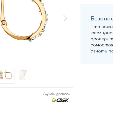
Безопас
Что важн
ювелирног
проверит
самостоя
Узнать п
Службы доставки: