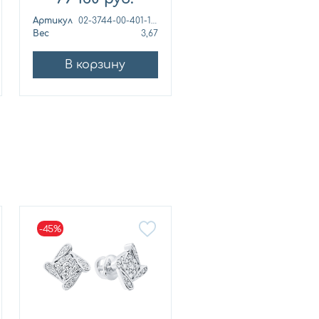
Артикул
02-3744-00-401-1110-48
Артикул
Вес
3,67
Вес
5,
В корзину
В корзину
-45%