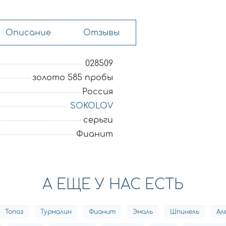
Описание
Отзывы
028509
золото 585 пробы
Россия
SOKOLOV
серьги
Фианит
А ЕЩЕ У НАС ЕСТЬ
Топаз
Турмалин
Фианит
Эмаль
Шпинель
Ал