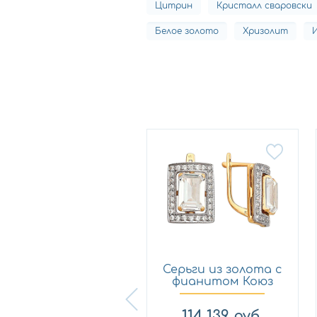
Цитрин
Кристалл сваровски
Белое золото
Хризолит
Серьги из золота с
Серьги из золота с
фианитом Талант
фианитом Коюз
сф...
2201...
34 710
руб.
114 139
руб.