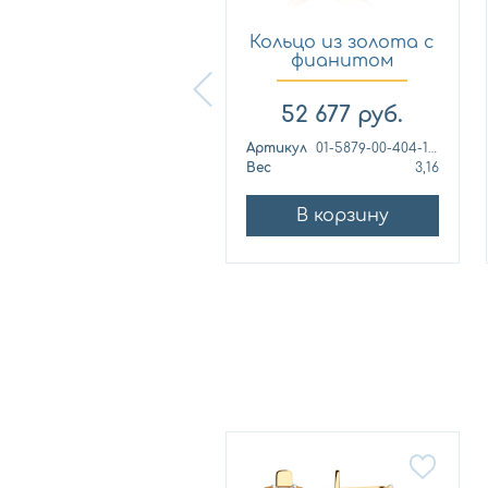
Кольцо из
Кольцо из золота с
лимонного золота
фианитом
с фианитом...
Платина 0...
57 460
руб.
52 677
руб.
ртикул
к1139л
Артикул
01-5879-00-404-1110
ес
4,42
Вес
3,16
В корзину
В корзину