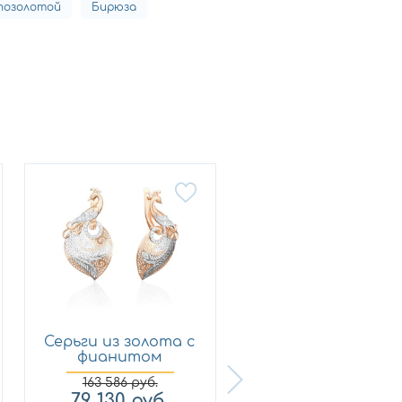
 позолотой
Бирюза
Серьги из золота с
Серьги из золота 
фианитом
фианитом
Платина 0...
Платина 0...
163 586
руб.
238 471
руб.
79 130
руб.
115 350
руб.