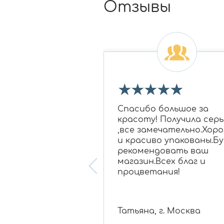
Отзывы
★
★
★
★
★
★
★
 огромное Ирине
Спасибо большое за
овне за подбор
красоту! Получила серь
 бриллиантам в
,все замечательно.Хор
для моей мамы,
и красиво упакованы.Бу
нравилось
рекомендовать ваш
ание, очень
магазин.Всех благ и
 консультант!
процветания!
 , г. Белгород
Татьяна, г. Москва