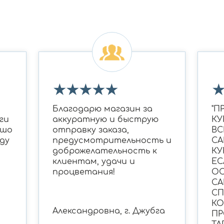
★
★
★
★
★
Благодарю магазин за
"П
ги
аккуратную и быструю
КУ
ошо
отправку заказа,
ВС
ду
предусмотрительность и
СА
доброжелательность к
КУ
клиентам, удачи и
ЕС
процветания!
ОС
СА
С
КО
Александровна, г. Джубга
ПР