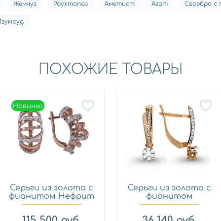
Жемчуг
Раухтопаз
Аметист
Агат
Серебро с
Изумруд
ПОХОЖИЕ ТОВАРЫ
Новинка
Новинка
Серьги из золота с
Серьги из золота с
фианитом Нефрит
фианитом
с637
AQUAMARIN...
115 500
руб.
36 140
руб.