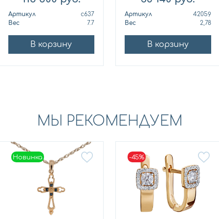
Артикул
с637
Артикул
42059
Вес
7.7
Вес
2,78
В корзину
В корзину
МЫ РЕКОМЕНДУЕМ
Новинка
-45%
Новинка