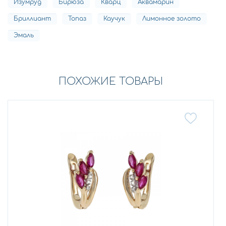
Изумруд
Бирюза
Кварц
Аквамарин
Бриллиант
Топаз
Каучук
Лимонное золото
Эмаль
ПОХОЖИЕ ТОВАРЫ