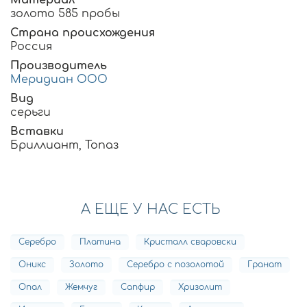
Материал
золото 585 пробы
Страна происхождения
Россия
Производитель
Меридиан ООО
Вид
серьги
Вставки
Бриллиант, Топаз
А ЕЩЕ У НАС ЕСТЬ
Серебро
Платина
Кристалл сваровски
Оникс
Золото
Серебро с позолотой
Гранат
Опал
Жемчуг
Сапфир
Хризолит