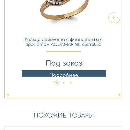
Кольцо из золота с фианитом и с
Се
гранатом AQUAMARINE 6539603а
г
Под заказ
Подробнее
ПОХОЖИЕ ТОВАРЫ