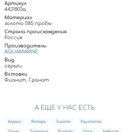
Артикул
4431803а
Материал
золото 585 пробы
Страна происхождения
Россия
Производитель
AQUAMARINE
Вид
серьги
Вставки
Фианит, Гранат
А ЕЩЕ У НАС ЕСТЬ
Коралл
Янтарь
Золото
Раухтопаз
Оникс
Турмалин
Бирюза
Опал
Нефрит