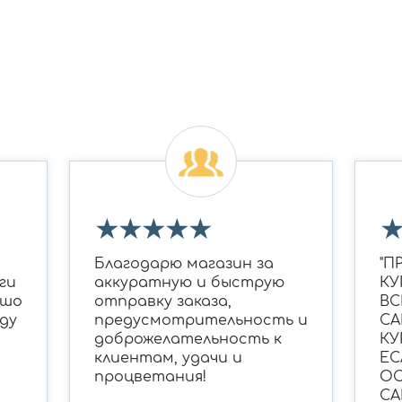
★
★
★
★
★
Благодарю магазин за
"П
ги
аккуратную и быструю
КУ
ошо
отправку заказа,
ВС
ду
предусмотрительность и
СА
доброжелательность к
КУ
клиентам, удачи и
ЕС
процветания!
ОС
СА