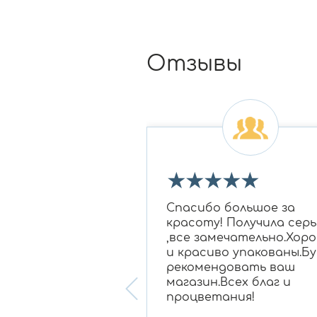
Отзывы
★
★
★
★
★
★
★
 огромное Ирине
Спасибо большое за
овне за подбор
красоту! Получила серь
 бриллиантам в
,все замечательно.Хор
для моей мамы,
и красиво упакованы.Бу
нравилось
рекомендовать ваш
ание, очень
магазин.Всех благ и
 консультант!
процветания!