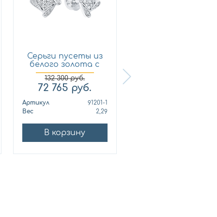
Серьги пусеты из
Кольцо из
белого золота с
лимонного золот
брил...
с бриллиан...
132 300
руб.
72 765
руб.
321 210
руб.
Артикул
91201-1
Артикул
010678
Вес
2,29
Вес
10
В корзину
В корзину