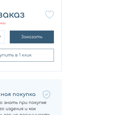
заказ
чии
+
Заказать
упить в 1 клик
ная покупка
о знать при покупке
о изделия и как