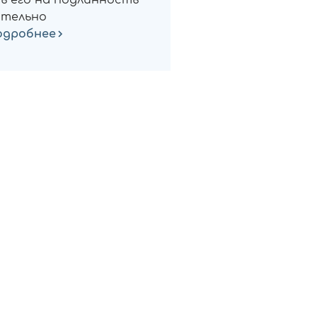
ь его на подлинность
тельно
одробнее