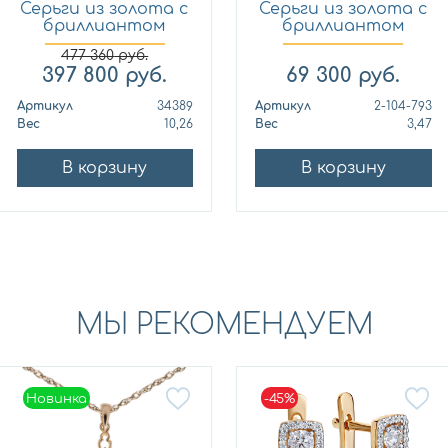
Серьги из золота с
Серьги из золота с
бриллиантом
бриллиантом
МЭЮЗ 3...
Мастер...
477 360
руб.
397 800
руб.
69 300
руб.
Артикул
34389
Артикул
2-104-793
Вес
10,26
Вес
3,47
В корзину
В корзину
МЫ РЕКОМЕНДУЕМ
Новинка
-45%
Новинка