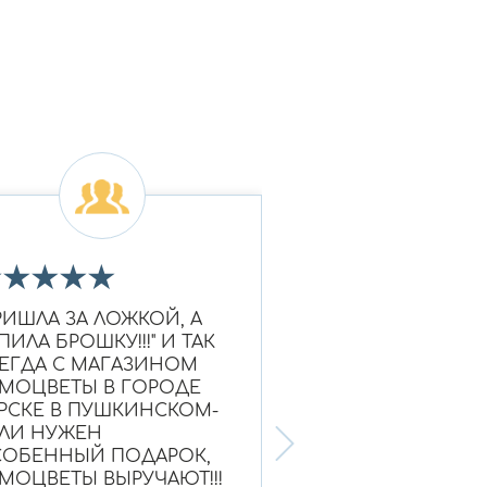
★
★
★
★
★
★
★
★
★
★
РИШЛА ЗА ЛОЖКОЙ, А
Очень красивое к
ПИЛА БРОШКУ!!!" И ТАК
Ношу уже больше
ЕГДА С МАГАЗИНОМ
выглядит как нов
МОЦВЕТЫ В ГОРОДЕ
Надежный магази
РСКЕ В ПУШКИНСКОМ-
ЛИ НУЖЕН
ОБЕННЫЙ ПОДАРОК,
МОЦВЕТЫ ВЫРУЧАЮТ!!!