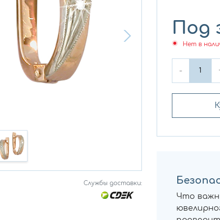
Под 
Нет в нали
-
К
Безопас
Службы доставки:
Что важн
ювелирног