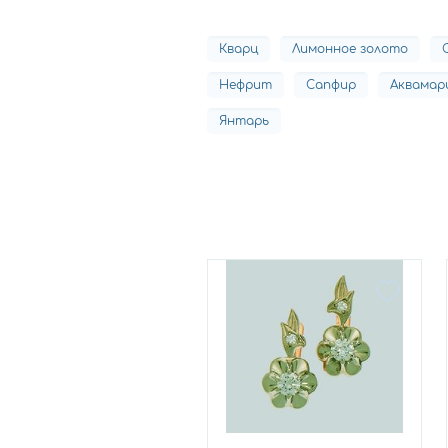
Кварц
Лимонное золото
Нефрит
Сапфир
Аквамар
Янтарь