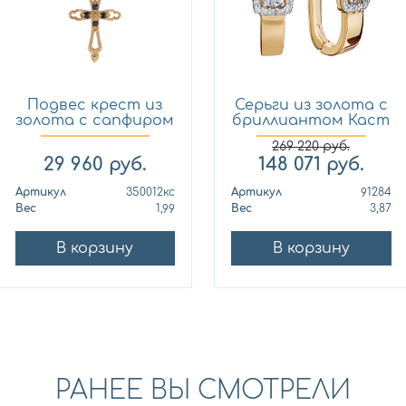
Подвес крест из
Серьги из золота с
золота с сапфиром
бриллиантом Каст
Кло...
ю...
269 220
руб.
29 960
руб.
148 071
руб.
Артикул
350012кс
Артикул
91284
Вес
1,99
Вес
3,87
В корзину
В корзину
РАНЕЕ ВЫ СМОТРЕЛИ