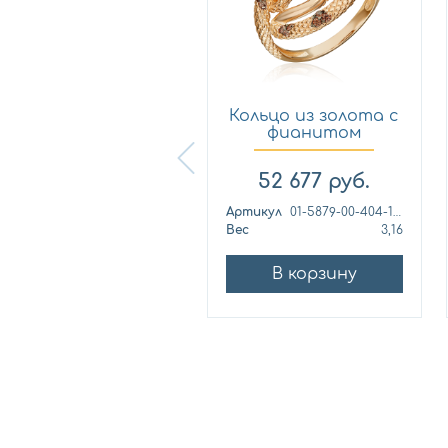
Кольцо из
Кольцо из золота с
лимонного золота
фианитом
с фианитом...
Платина 0...
57 460
руб.
52 677
руб.
ртикул
к1139л
Артикул
01-5879-00-404-1110
ес
4,42
Вес
3,16
В корзину
В корзину