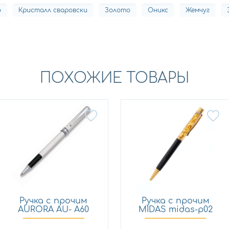
о
Кристалл сваровски
Золото
Оникс
Жемчуг
ПОХОЖИЕ ТОВАРЫ
Ручка с прочим
Ручка с прочим
AURORA AU- A60
MIDAS midas-p02