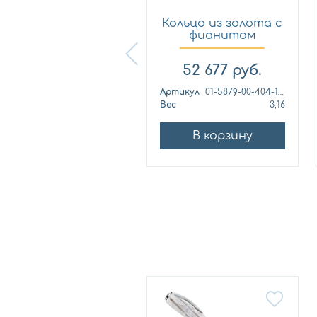
Кольцо из
Кольцо из золота с
лимонного золота
фианитом
с фианитом...
Платина 0...
57 460
руб.
52 677
руб.
ртикул
к1139л
Артикул
01-5879-00-404-1110
ес
4,42
Вес
3,16
В корзину
В корзину