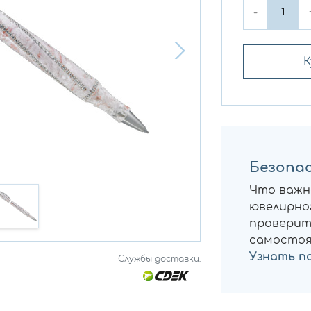
-
К
Безопас
Что важн
ювелирног
проверит
самостоя
Узнать п
Службы доставки: