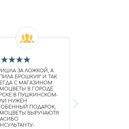
★
★
★
★
★
★
★
★
★
★
РИШЛА ЗА ЛОЖКОЙ, А
Очень красивое к
ПИЛА БРОШКУ!!!" И ТАК
Ношу уже больше
ЕГДА С МАГАЗИНОМ
выглядит как нов
МОЦВЕТЫ В ГОРОДЕ
Надежный магази
РСКЕ В ПУШКИНСКОМ-
ЛИ НУЖЕН
ОБЕННЫЙ ПОДАРОК,
МОЦВЕТЫ ВЫРУЧАЮТ!!!
ПАСИБО
НСУЛЬТАНТУ-